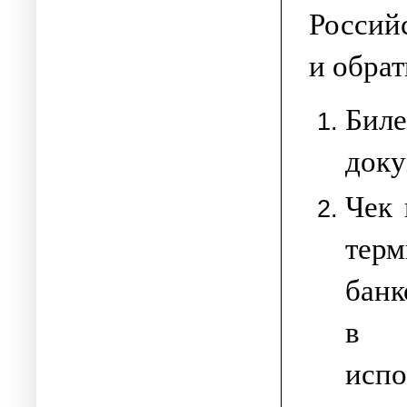
Россий
и обрат
Бил
доку
Чек 
тер
банк
в к
исп