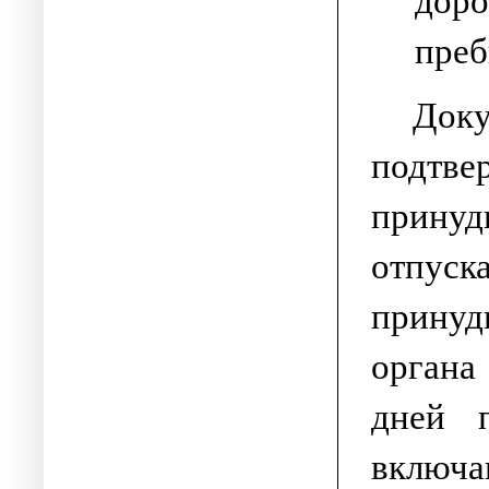
доро
преб
Док
подтве
принуд
отпуск
принуд
органа
дней 
включ