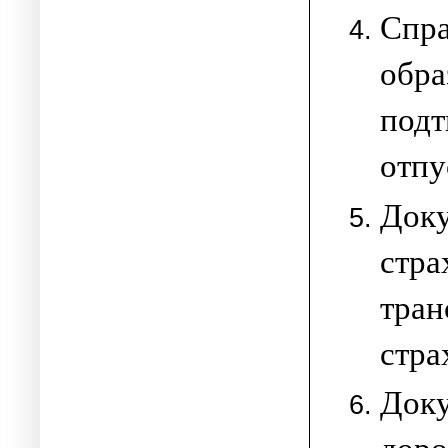
Спр
обра
под
отпу
Док
стр
тра
стра
Док