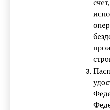
сче
исп
опе
без
про
стро
Пас
удо
Фед
Феде