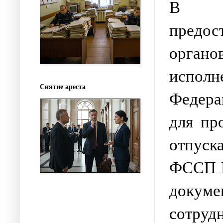
В це
предо
орган
испо
Снятие ареста
Федера
для пр
отпуск
ФССП Р
докум
сотру